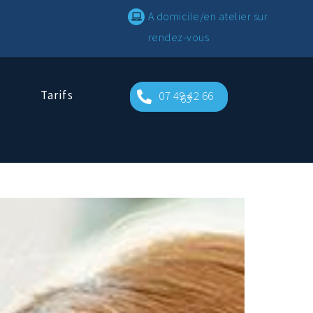
A domicile/en atelier sur
rendez-vous
Tarifs
07 49 42 66
63