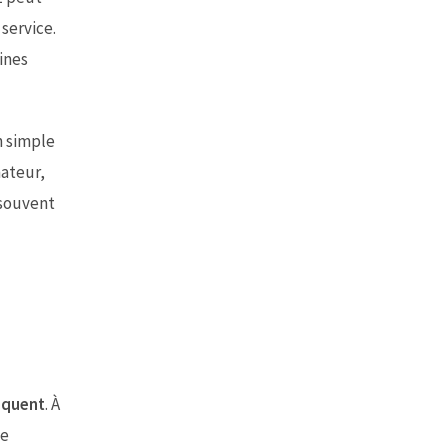
service.
ines
n simple
nateur,
 souvent
équent
. À
me