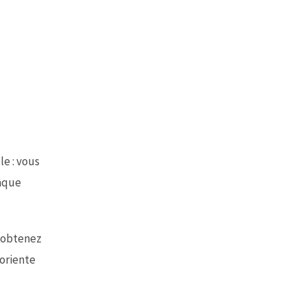
le : vous
haque
 obtenez
 oriente