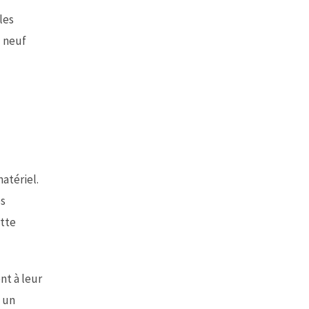
lles
l neuf
atériel.
os
ette
ent à leur
t un