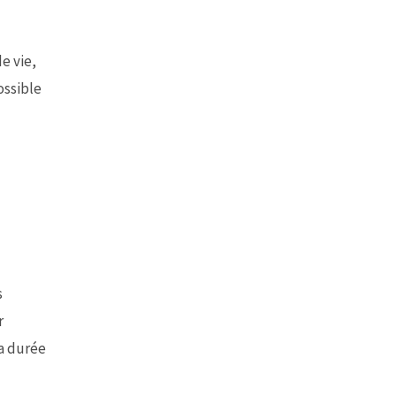
de vie,
ossible
s
r
la durée