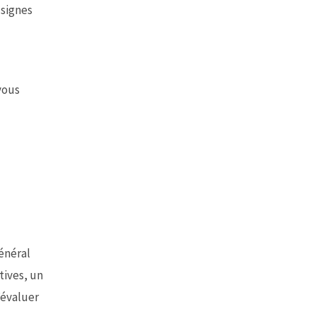
 signes
 vous
énéral
tives, un
’évaluer