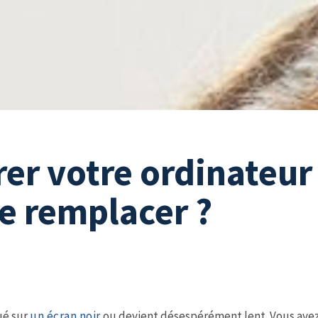
er votre ordinateur
le remplacer ?
ué sur
un écran noir
ou devient désespérément lent. Vous ave