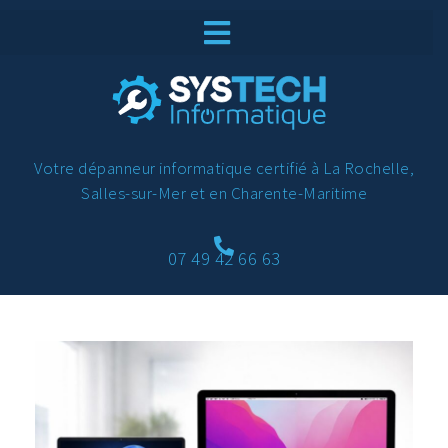
Votre dépanneur informatique certifié à La Rochelle,
Salles-sur-Mer et en Charente-Maritime
07 49 42 66 63