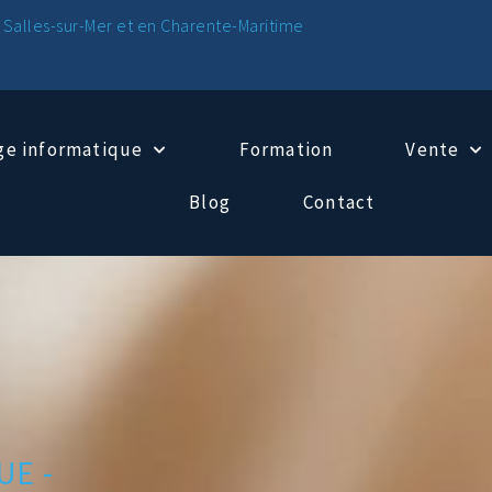
 Salles-sur-Mer et en Charente-Maritime
e informatique
Formation
Vente
Blog
Contact
UE -
D
E
P
A
N
N
A
G
E