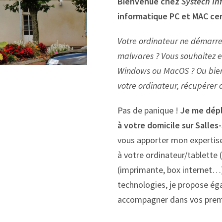
Bienvenue chez
Systech In
informatique PC et MAC
cer
Votre ordinateur ne démarre
malwares ?
Vous souhaitez e
Windows ou MacOS ? Ou bien
votre ordinateur, récupérer
Pas de panique !
Je me dép
à votre domicile
sur Salles
vous apporter mon expertis
à votre ordinateur/tablette 
(imprimante, box internet…)
technologies, je propose é
accompagner dans vos premi