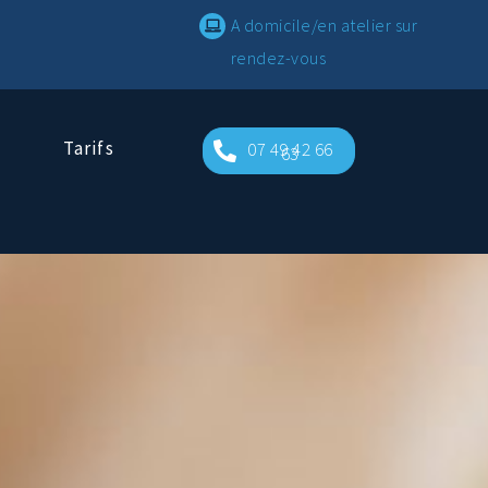
A domicile/en atelier sur
rendez-vous
Tarifs
07 49 42 66
63