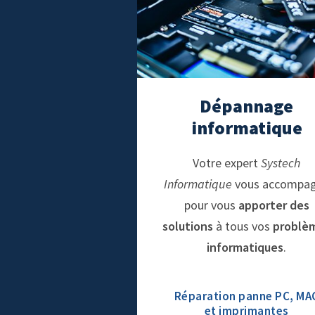
Dépannage
informatique
Votre expert
Systech
Informatique
vous accompa
pour vous
apporter des
solutions
à tous vos
problè
informatiques
.
Réparation panne PC, MA
et imprimantes