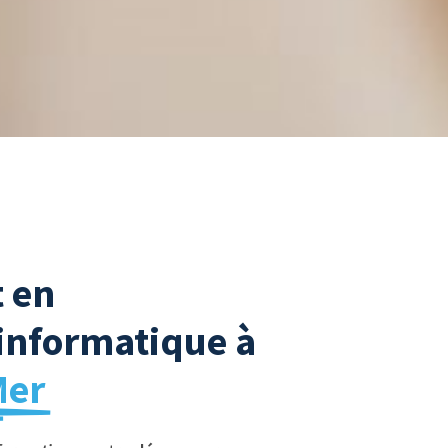
t en
informatique à
Mer