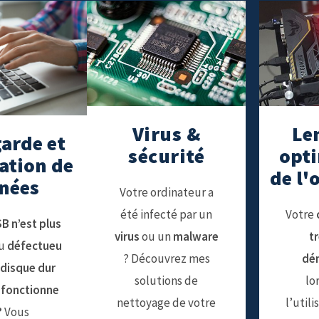
Virus &
Le
arde et
sécurité
opti
ation de
de l'
nées
Votre ordinateur a
été infecté par un
Votre
B n’est plus
virus
ou un
malware
tr
u
défectueu
? Découvrez mes
dé
 disque dur
solutions de
lo
 fonctionne
nettoyage de votre
l’util
?
Vous