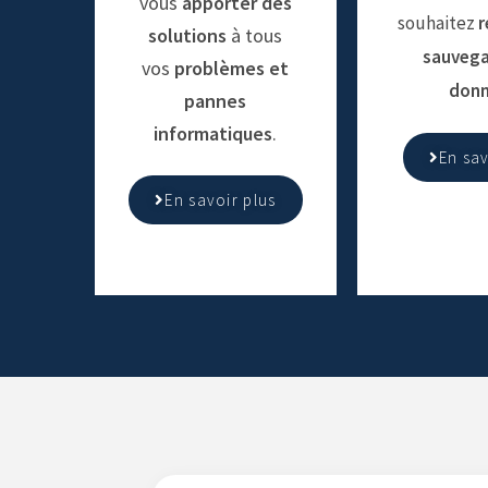
vous
apporter des
souhaitez
r
solutions
à tous
sauvega
vos
problèmes et
don
pannes
informatiques
.
En sav
En savoir plus