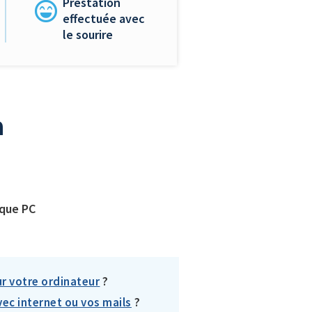
Prestation
effectuée avec
le sourire
à
ique PC
?
r votre ordinateur
?
vec internet ou vos mails