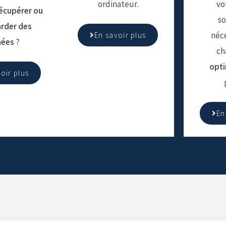
ordinateur.
vo
écupérer ou
so
rder des
néce
En savoir plus
nées
?
ch
opti
oir plus
En