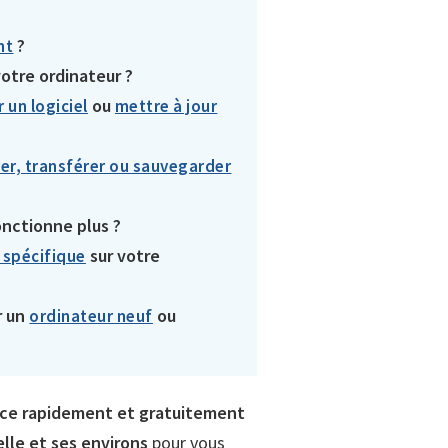
?
nt
votre ordinateur ?
ou
r un logiciel
mettre à jour
er, transférer ou sauvegarder
nctionne plus ?
sur votre
 spécifique
r un
ou
ordinateur neuf
ce rapidement et gratuitement
lle et ses environs
pour
vous