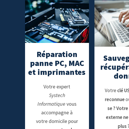
Réparation
Sauveg
panne PC, MAC
récupér
et imprimantes
don
Votre expert
Votre
clé US
Systech
reconnue
o
Informatique
vous
se ? Votre
accompagne à
externe ne
votre domicile pour
plus 