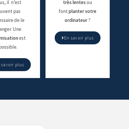
us, il n’est
très lentes
ou
uvent pas
font
planter votre
ssaire de le
ordinateur
?
anger. Une
misation
est
En savoir plus
possible.
 savoir plus