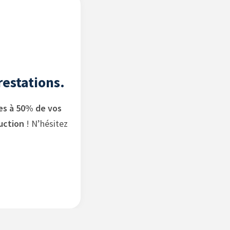
restations.
es à 50% de vos
uction
! N’hésitez