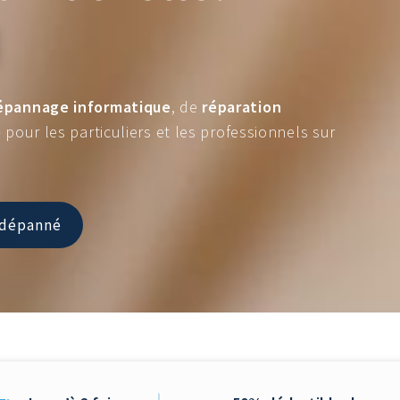
épannage informatique
, de
réparation
e
pour les particuliers et les professionnels sur
e dépanné