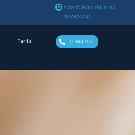
A domicile/en atelier sur
rendez-vous
Tarifs
07 49 42 66
63